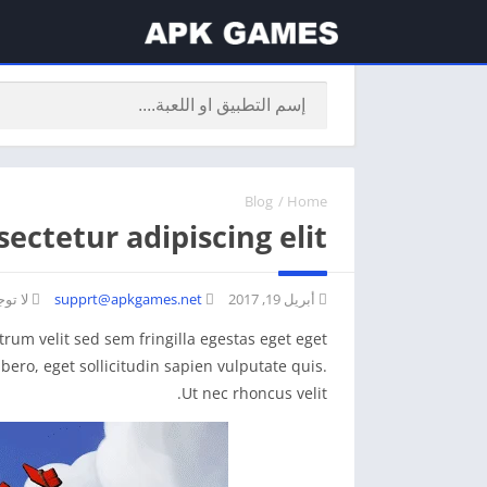
Blog
/
Home
ectetur adipiscing elit
أبريل 19, 2017
supprt@apkgames.net
لا توج
trum velit sed sem fringilla egestas eget eget
ibero, eget sollicitudin sapien vulputate quis.
Ut nec rhoncus velit.