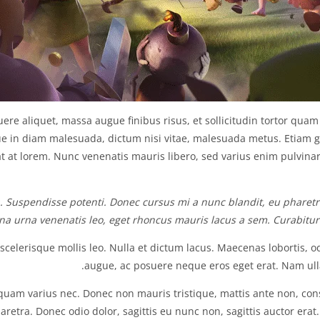
ere aliquet, massa augue finibus risus, et sollicitudin tortor quam
e in diam malesuada, dictum nisi vitae, malesuada metus. Etiam g
at lorem. Nunc venenatis mauris libero, sed varius enim pulvinar 
. Suspendisse potenti. Donec cursus mi a nunc blandit, eu pharetra 
rna urna venenatis leo, eget rhoncus mauris lacus a sem. Curabitur
celerisque mollis leo. Nulla et dictum lacus. Maecenas lobortis, odi
augue, ac posuere neque eros eget erat. Nam ul
es quam varius nec. Donec non mauris tristique, mattis ante non, co
aretra. Donec odio dolor, sagittis eu nunc non, sagittis auctor erat